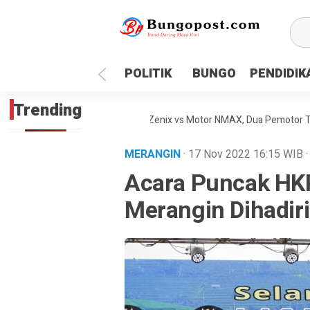
google.com, pub-1718669150125239, DIRECT, f08c47fec0942
POLITIK
BUNGO
PENDIDIK
Trending
lakaan Maut Antara Inova Zenix vs Motor NMAX, Dua Pemotor Tewas Di
MERANGIN
· 17 Nov 2022
16:15
WIB
Acara Puncak HKP
Merangin Dihadiri