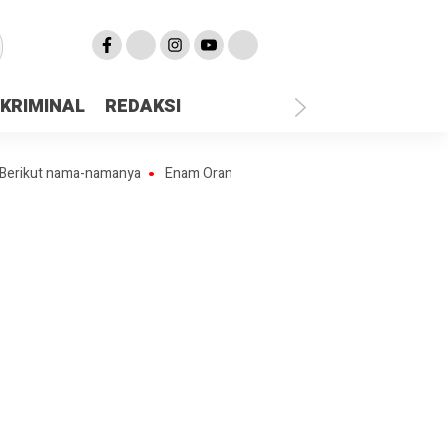
KRIMINAL
REDAKSI
t nama-namanya
Enam Orang Pekerja Penambang Ilegal “Lubang Jarum