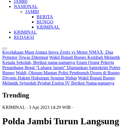
JAMBI
NASIONAL
JAMBI
BERITA
BUNGO
KRIMINAL
KRIMINAL
REDAKSI
Kecelakaan Maut Antara Inova Zenix vs Motor NMAX, Dua
Pemotor Tewas Ditempat
Wakil Bupati Bungo Kembali Melantik
Kepala Sekolah, Berikut nama-namanya
Enam Orang Pekerja
Penambang Ilegal “Lubang Jarum” Diamankan Satreskrim Polres
Bungo
Waldi, Oknum Mantan Polisi Pembunuh Dosen di Bungo
Divonis Hakim Hukuman Seumur Hidup
Wakil Bupati Bungo
Melantik Sejumlah Pejabat Eselon IV Berikut Nama-namanya
Trending
KRIMINAL
· 3 Apr 2023
14:29
WIB
·
Polda Jambi Turun Langsung