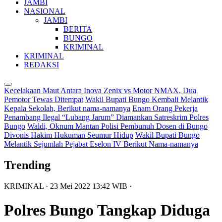
JAMBI
NASIONAL
JAMBI
BERITA
BUNGO
KRIMINAL
KRIMINAL
REDAKSI
Kecelakaan Maut Antara Inova Zenix vs Motor NMAX, Dua
Pemotor Tewas Ditempat
Wakil Bupati Bungo Kembali Melantik
Kepala Sekolah, Berikut nama-namanya
Enam Orang Pekerja
Penambang Ilegal “Lubang Jarum” Diamankan Satreskrim Polres
Bungo
Waldi, Oknum Mantan Polisi Pembunuh Dosen di Bungo
Divonis Hakim Hukuman Seumur Hidup
Wakil Bupati Bungo
Melantik Sejumlah Pejabat Eselon IV Berikut Nama-namanya
Trending
KRIMINAL
· 23 Mei 2022
13:42
WIB
·
Polres Bungo Tangkap Diduga