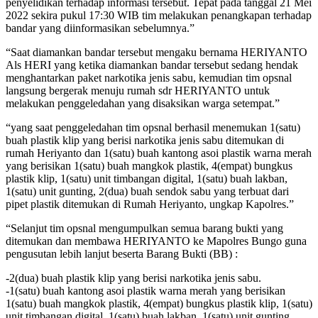
penyelidikan terhadap informasi tersebut. Tepat pada tanggal 21 Mei
2022 sekira pukul 17:30 WIB tim melakukan penangkapan terhadap
bandar yang diinformasikan sebelumnya.”
“Saat diamankan bandar tersebut mengaku bernama HERIYANTO
Als HERI yang ketika diamankan bandar tersebut sedang hendak
menghantarkan paket narkotika jenis sabu, kemudian tim opsnal
langsung bergerak menuju rumah sdr HERIYANTO untuk
melakukan penggeledahan yang disaksikan warga setempat.”
“yang saat penggeledahan tim opsnal berhasil menemukan 1(satu)
buah plastik klip yang berisi narkotika jenis sabu ditemukan di
rumah Heriyanto dan 1(satu) buah kantong asoi plastik warna merah
yang berisikan 1(satu) buah mangkok plastik, 4(empat) bungkus
plastik klip, 1(satu) unit timbangan digital, 1(satu) buah lakban,
1(satu) unit gunting, 2(dua) buah sendok sabu yang terbuat dari
pipet plastik ditemukan di Rumah Heriyanto, ungkap Kapolres.”
“Selanjut tim opsnal mengumpulkan semua barang bukti yang
ditemukan dan membawa HERIYANTO ke Mapolres Bungo guna
pengusutan lebih lanjut beserta Barang Bukti (BB) :
-2(dua) buah plastik klip yang berisi narkotika jenis sabu.
-1(satu) buah kantong asoi plastik warna merah yang berisikan
1(satu) buah mangkok plastik, 4(empat) bungkus plastik klip, 1(satu)
unit timbangan digital, 1(satu) buah lakban, 1(satu) unit gunting,