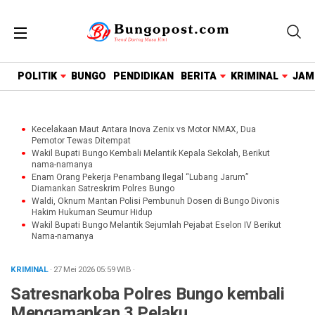
google.com, pub-1718669150125239, DIRECT,
f08c47fec0942fa0
POLITIK
BUNGO
PENDIDIKAN
BERITA
KRIMINAL
JAM
Kecelakaan Maut Antara Inova Zenix vs Motor NMAX, Dua
Pemotor Tewas Ditempat
Wakil Bupati Bungo Kembali Melantik Kepala Sekolah, Berikut
nama-namanya
Enam Orang Pekerja Penambang Ilegal “Lubang Jarum”
Diamankan Satreskrim Polres Bungo
Waldi, Oknum Mantan Polisi Pembunuh Dosen di Bungo Divonis
Hakim Hukuman Seumur Hidup
Wakil Bupati Bungo Melantik Sejumlah Pejabat Eselon IV Berikut
Nama-namanya
KRIMINAL
· 27 Mei 2026
05:59
WIB
·
Satresnarkoba Polres Bungo kembali
Mengamankan 3 Pelaku