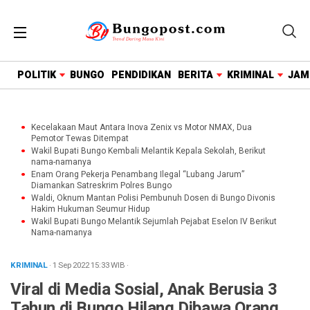
google.com, pub-1718669150125239, DIRECT,
f08c47fec0942fa0
POLITIK
BUNGO
PENDIDIKAN
BERITA
KRIMINAL
JAM
Kecelakaan Maut Antara Inova Zenix vs Motor NMAX, Dua
Pemotor Tewas Ditempat
Wakil Bupati Bungo Kembali Melantik Kepala Sekolah, Berikut
nama-namanya
Enam Orang Pekerja Penambang Ilegal “Lubang Jarum”
Diamankan Satreskrim Polres Bungo
Waldi, Oknum Mantan Polisi Pembunuh Dosen di Bungo Divonis
Hakim Hukuman Seumur Hidup
Wakil Bupati Bungo Melantik Sejumlah Pejabat Eselon IV Berikut
Nama-namanya
KRIMINAL
· 1 Sep 2022
15:33
WIB
·
Viral di Media Sosial, Anak Berusia 3
Tahun di Bungo Hilang Dibawa Orang