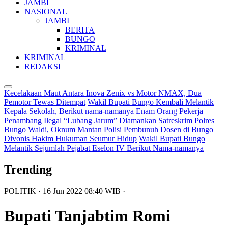
JAMBI
NASIONAL
JAMBI
BERITA
BUNGO
KRIMINAL
KRIMINAL
REDAKSI
Kecelakaan Maut Antara Inova Zenix vs Motor NMAX, Dua
Pemotor Tewas Ditempat
Wakil Bupati Bungo Kembali Melantik
Kepala Sekolah, Berikut nama-namanya
Enam Orang Pekerja
Penambang Ilegal “Lubang Jarum” Diamankan Satreskrim Polres
Bungo
Waldi, Oknum Mantan Polisi Pembunuh Dosen di Bungo
Divonis Hakim Hukuman Seumur Hidup
Wakil Bupati Bungo
Melantik Sejumlah Pejabat Eselon IV Berikut Nama-namanya
Trending
POLITIK
· 16 Jun 2022
08:40
WIB
·
Bupati Tanjabtim Romi