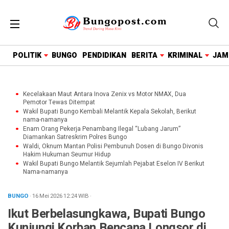
google.com, pub-1718669150125239, DIRECT,
f08c47fec0942fa0
POLITIK
BUNGO
PENDIDIKAN
BERITA
KRIMINAL
JAM
Kecelakaan Maut Antara Inova Zenix vs Motor NMAX, Dua
Pemotor Tewas Ditempat
Wakil Bupati Bungo Kembali Melantik Kepala Sekolah, Berikut
nama-namanya
Enam Orang Pekerja Penambang Ilegal “Lubang Jarum”
Diamankan Satreskrim Polres Bungo
Waldi, Oknum Mantan Polisi Pembunuh Dosen di Bungo Divonis
Hakim Hukuman Seumur Hidup
Wakil Bupati Bungo Melantik Sejumlah Pejabat Eselon IV Berikut
Nama-namanya
BUNGO
· 16 Mei 2026
12:24
WIB
·
Ikut Berbelasungkawa, Bupati Bungo
Kunjungi Korban Bencana Longsor di