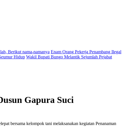
lah, Berikut nama-namanya
Enam Orang Pekerja Penambang Ilegal
Seumur Hidup
Wakil Bupati Bungo Melantik Sejumlah Pejabat
Dusun Gapura Suci
lepat bersama kelompok tani melaksanakan kegiatan Penanaman