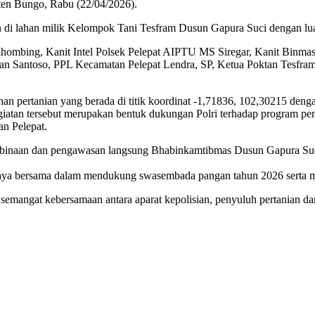
ten Bungo, Rabu (22/04/2026).
n di lahan milik Kelompok Tani Tesfram Dusun Gapura Suci dengan luas
 Sihombing, Kanit Intel Polsek Pelepat AIPTU MS Siregar, Kanit Binm
Santoso, PPL Kecamatan Pelepat Lendra, SP, Ketua Poktan Tesfram
han pertanian yang berada di titik koordinat -1,71836, 102,30215 de
atan tersebut merupakan bentuk dukungan Polri terhadap program pe
an Pelepat.
wah binaan dan pengawasan langsung Bhabinkamtibmas Dusun Gapura S
aya bersama dalam mendukung swasembada pangan tahun 2026 serta men
uh semangat kebersamaan antara aparat kepolisian, penyuluh pertania