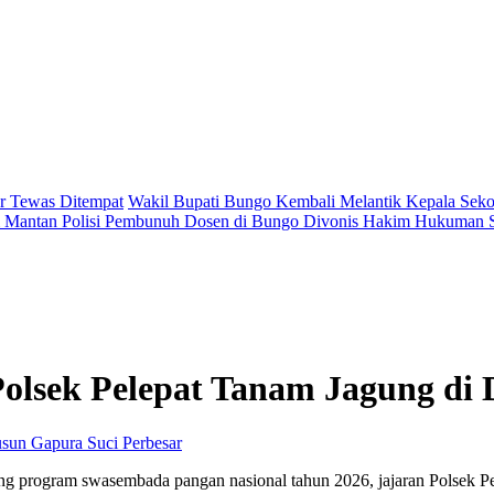
r Tewas Ditempat
Wakil Bupati Bungo Kembali Melantik Kepala Seko
 Mantan Polisi Pembunuh Dosen di Bungo Divonis Hakim Hukuman 
lsek Pelepat Tanam Jagung di 
Perbesar
 program swasembada pangan nasional tahun 2026, jajaran Polsek Pe