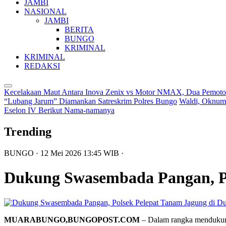
JAMBI
NASIONAL
JAMBI
BERITA
BUNGO
KRIMINAL
KRIMINAL
REDAKSI
Kecelakaan Maut Antara Inova Zenix vs Motor NMAX, Dua Pemoto
“Lubang Jarum” Diamankan Satreskrim Polres Bungo
Waldi, Oknum
Eselon IV Berikut Nama-namanya
Trending
BUNGO
· 12 Mei 2026
13:45
WIB
·
Dukung Swasembada Pangan, Po
MUARABUNGO,BUNGOPOST.COM
– Dalam rangka mendukung