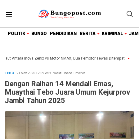
google.com, pub-1718669150125239, DIRECT,
f08c47fec0942fa0
POLITIK
BUNGO
PENDIDIKAN
BERITA
KRIMINAL
JAM
Maut Antara Inova Zenix vs Motor NMAX, Dua Pemotor Tewas Ditempat
Wakil
TEBO
· 21 Nov 2025
12:09
WIB
·
waktu baca 1 menit
Dengan Raihan 14 Mendali Emas,
Muaythai Tebo Juara Umum Kejurprov
Jambi Tahun 2025