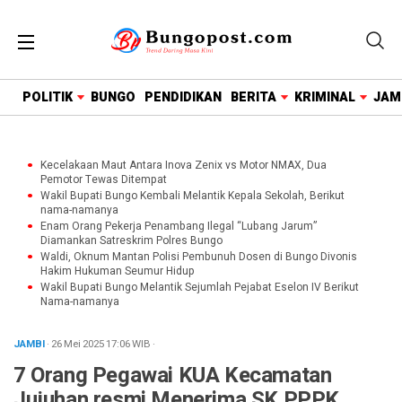
google.com, pub-1718669150125239, DIRECT,
f08c47fec0942fa0
POLITIK
BUNGO
PENDIDIKAN
BERITA
KRIMINAL
JAM
Kecelakaan Maut Antara Inova Zenix vs Motor NMAX, Dua
Pemotor Tewas Ditempat
Wakil Bupati Bungo Kembali Melantik Kepala Sekolah, Berikut
nama-namanya
Enam Orang Pekerja Penambang Ilegal “Lubang Jarum”
Diamankan Satreskrim Polres Bungo
Waldi, Oknum Mantan Polisi Pembunuh Dosen di Bungo Divonis
Hakim Hukuman Seumur Hidup
Wakil Bupati Bungo Melantik Sejumlah Pejabat Eselon IV Berikut
Nama-namanya
JAMBI
· 26 Mei 2025
17:06
WIB
·
7 Orang Pegawai KUA Kecamatan
Jujuhan resmi Menerima SK PPPK