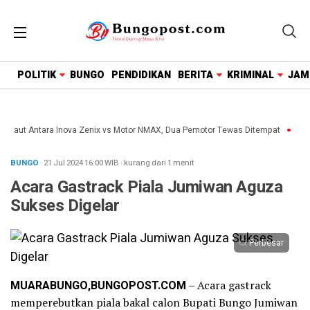
google.com, pub-1718669150125239, DIRECT,
f08c47fec0942fa0
POLITIK
BUNGO
PENDIDIKAN
BERITA
KRIMINAL
JAM
 Maut Antara Inova Zenix vs Motor NMAX, Dua Pemotor Tewas Ditempat
Waki
BUNGO
· 21 Jul 2024
16:00
WIB
·
kurang dari 1 menit
Acara Gastrack Piala Jumiwan Aguza
Sukses Digelar
Perbesar
MUARABUNGO,BUNGOPOST.COM
– Acara gastrack
memperebutkan piala bakal calon Bupati Bungo Jumiwan