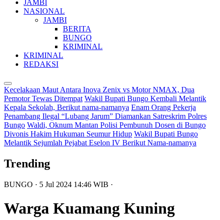
JAMBI
NASIONAL
JAMBI
BERITA
BUNGO
KRIMINAL
KRIMINAL
REDAKSI
Kecelakaan Maut Antara Inova Zenix vs Motor NMAX, Dua
Pemotor Tewas Ditempat
Wakil Bupati Bungo Kembali Melantik
Kepala Sekolah, Berikut nama-namanya
Enam Orang Pekerja
Penambang Ilegal “Lubang Jarum” Diamankan Satreskrim Polres
Bungo
Waldi, Oknum Mantan Polisi Pembunuh Dosen di Bungo
Divonis Hakim Hukuman Seumur Hidup
Wakil Bupati Bungo
Melantik Sejumlah Pejabat Eselon IV Berikut Nama-namanya
Trending
BUNGO
· 5 Jul 2024
14:46
WIB
·
Warga Kuamang Kuning