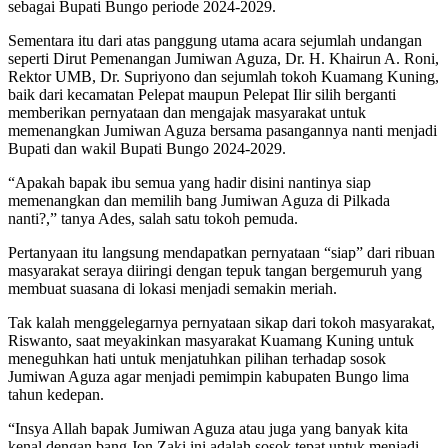
sebagai Bupati Bungo periode 2024-2029.
Sementara itu dari atas panggung utama acara sejumlah undangan
seperti Dirut Pemenangan Jumiwan Aguza, Dr. H. Khairun A. Roni,
Rektor UMB, Dr. Supriyono dan sejumlah tokoh Kuamang Kuning,
baik dari kecamatan Pelepat maupun Pelepat Ilir silih berganti
memberikan pernyataan dan mengajak masyarakat untuk
memenangkan Jumiwan Aguza bersama pasangannya nanti menjadi
Bupati dan wakil Bupati Bungo 2024-2029.
“Apakah bapak ibu semua yang hadir disini nantinya siap
memenangkan dan memilih bang Jumiwan Aguza di Pilkada
nanti?,” tanya Ades, salah satu tokoh pemuda.
Pertanyaan itu langsung mendapatkan pernyataan “siap” dari ribuan
masyarakat seraya diiringi dengan tepuk tangan bergemuruh yang
membuat suasana di lokasi menjadi semakin meriah.
Tak kalah menggelegarnya pernyataan sikap dari tokoh masyarakat,
Riswanto, saat meyakinkan masyarakat Kuamang Kuning untuk
meneguhkan hati untuk menjatuhkan pilihan terhadap sosok
Jumiwan Aguza agar menjadi pemimpin kabupaten Bungo lima
tahun kedepan.
“Insya Allah bapak Jumiwan Aguza atau juga yang banyak kita
kenal dengan bang Jon Zaki ini adalah sosok tepat untuk menjadi