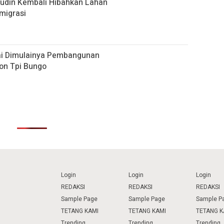
udin Kembali Hibahkan Lahan
migrasi
ai Dimulainya Pembangunan
Non Tpi Bungo
Login
Login
Login
REDAKSI
REDAKSI
REDAKSI
Sample Page
Sample Page
Sample P
TETANG KAMI
TETANG KAMI
TETANG K
Trending
Trending
Trending