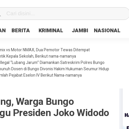
fa0
AN
BERITA
KRIMINAL
JAMBI
NASIONAL
enix vs Motor NMAX, Dua Pemotor Tewas Ditempat
ntik Kepala Sekolah, Berikut nama-namanya
legal “Lubang Jarum” Diamankan Satreskrim Polres Bungo
mbunuh Dosen di Bungo Divonis Hakim Hukuman Seumur Hidup
umlah Pejabat Eselon IV Berikut Nama-namanya
ang, Warga Bungo
gu Presiden Joko Widodo