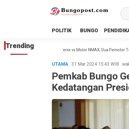
google.com, pub-1718669150125239, DIRECT, f08c47fec0942
POLITIK
BUNGO
PENDIDIK
Trending
kaan Maut Antara Inova Zenix vs Motor NMAX, Dua Pemotor Tewas Dite
UTAMA
· 31 Mar 2024
15:43
WIB
·
wak
Pemkab Bungo Gel
Kedatangan Presid