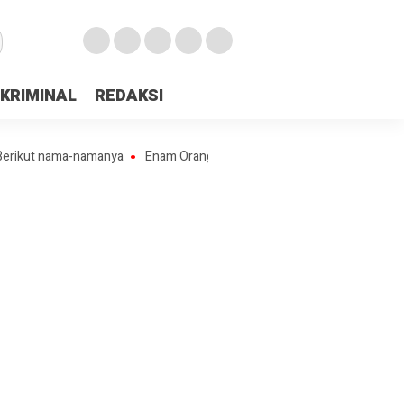
KRIMINAL
REDAKSI
nama-namanya
Enam Orang Pekerja Penambang Ilegal “Lubang Jarum” 