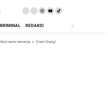
KRIMINAL
REDAKSI
ama-namanya
Enam Orang Pekerja Penambang Ilegal “Lubang Jarum” D