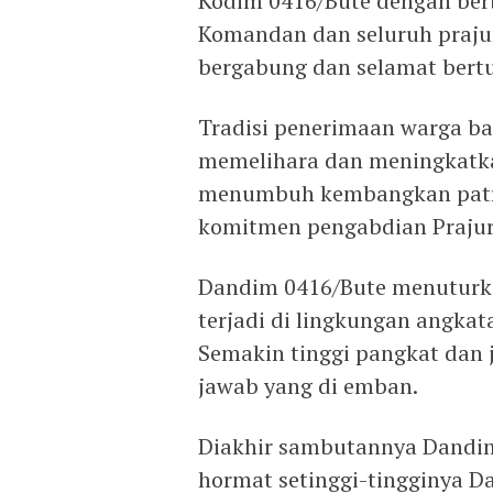
Kodim 0416/Bute dengan ber
Komandan dan seluruh praju
bergabung dan selamat bertu
Tradisi penerimaan warga ba
memelihara dan meningkatka
menumbuh kembangkan patriot
komitmen pengabdian Prajuri
Dandim 0416/Bute menuturka
terjadi di lingkungan angka
Semakin tinggi pangkat dan 
jawab yang di emban.
Diakhir sambutannya Dandim
hormat setinggi-tingginya 