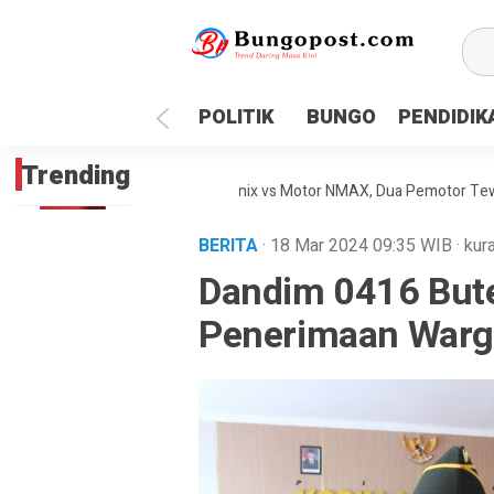
google.com, pub-1718669150125239, DIRECT, f08c47fec0942
POLITIK
BUNGO
PENDIDIK
Trending
aan Maut Antara Inova Zenix vs Motor NMAX, Dua Pemotor Tewas Dite
BERITA
· 18 Mar 2024
09:35
WIB
·
kur
Dandim 0416 Bute
Penerimaan Warg