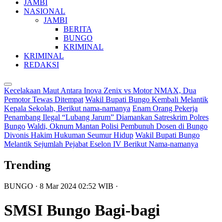
JAMBI
NASIONAL
JAMBI
BERITA
BUNGO
KRIMINAL
KRIMINAL
REDAKSI
Kecelakaan Maut Antara Inova Zenix vs Motor NMAX, Dua
Pemotor Tewas Ditempat
Wakil Bupati Bungo Kembali Melantik
Kepala Sekolah, Berikut nama-namanya
Enam Orang Pekerja
Penambang Ilegal “Lubang Jarum” Diamankan Satreskrim Polres
Bungo
Waldi, Oknum Mantan Polisi Pembunuh Dosen di Bungo
Divonis Hakim Hukuman Seumur Hidup
Wakil Bupati Bungo
Melantik Sejumlah Pejabat Eselon IV Berikut Nama-namanya
Trending
BUNGO
· 8 Mar 2024
02:52
WIB
·
SMSI Bungo Bagi-bagi