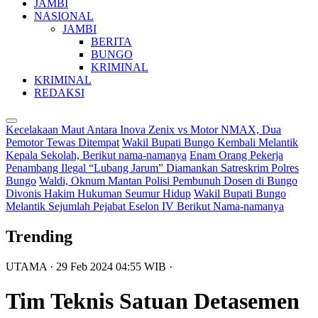
JAMBI
NASIONAL
JAMBI
BERITA
BUNGO
KRIMINAL
KRIMINAL
REDAKSI
Kecelakaan Maut Antara Inova Zenix vs Motor NMAX, Dua
Pemotor Tewas Ditempat
Wakil Bupati Bungo Kembali Melantik
Kepala Sekolah, Berikut nama-namanya
Enam Orang Pekerja
Penambang Ilegal “Lubang Jarum” Diamankan Satreskrim Polres
Bungo
Waldi, Oknum Mantan Polisi Pembunuh Dosen di Bungo
Divonis Hakim Hukuman Seumur Hidup
Wakil Bupati Bungo
Melantik Sejumlah Pejabat Eselon IV Berikut Nama-namanya
Trending
UTAMA
· 29 Feb 2024
04:55
WIB
·
Tim Teknis Satuan Detasemen