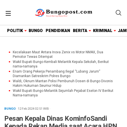
google.com, pub-1718669150125239, DIRECT,
f08c47fec0942fa0
POLITIK
BUNGO
PENDIDIKAN
BERITA
KRIMINAL
JAM
Kecelakaan Maut Antara Inova Zenix vs Motor NMAX, Dua
Pemotor Tewas Ditempat
Wakil Bupati Bungo Kembali Melantik Kepala Sekolah, Berikut
nama-namanya
Enam Orang Pekerja Penambang Ilegal “Lubang Jarum”
Diamankan Satreskrim Polres Bungo
Waldi, Oknum Mantan Polisi Pembunuh Dosen di Bungo Divonis
Hakim Hukuman Seumur Hidup
Wakil Bupati Bungo Melantik Sejumlah Pejabat Eselon IV Berikut
Nama-namanya
BUNGO
· 12 Feb 2024
02:51
WIB
·
Pesan Kepala Dinas KominfoSandi
Kepada Rekan Media saat Acara HPN