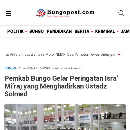
google.com, pub-1718669150125239, DIRECT,
f08c47fec0942fa0
POLITIK
BUNGO
PENDIDIKAN
BERITA
KRIMINAL
JAM
ut Antara Inova Zenix vs Motor NMAX, Dua Pemotor Tewas Ditempat
Wakil B
BUNGO
· 11 Feb 2024
15:59
WIB
·
waktu baca 1 menit
Pemkab Bungo Gelar Peringatan Isra’
Mi’raj yang Menghadirkan Ustadz
Solmed