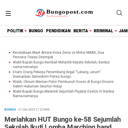
google.com, pub-1718669150125239, DIRECT,
f08c47fec0942fa0
POLITIK
BUNGO
PENDIDIKAN
BERITA
KRIMINAL
JAM
Kecelakaan Maut Antara Inova Zenix vs Motor NMAX, Dua
Pemotor Tewas Ditempat
Wakil Bupati Bungo Kembali Melantik Kepala Sekolah, Berikut
nama-namanya
Enam Orang Pekerja Penambang Ilegal “Lubang Jarum”
Diamankan Satreskrim Polres Bungo
Waldi, Oknum Mantan Polisi Pembunuh Dosen di Bungo Divonis
Hakim Hukuman Seumur Hidup
Wakil Bupati Bungo Melantik Sejumlah Pejabat Eselon IV Berikut
Nama-namanya
BUNGO
· 21 Okt 2023
17:22
WIB
·
Meriahkan HUT Bungo ke-58 Sejumlah
Sekolah Ikuti Lomba Marching band