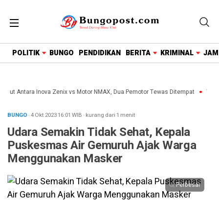
google.com, pub-1718669150125239, DIRECT,
f08c47fec0942fa0
POLITIK
BUNGO
PENDIDIKAN
BERITA
KRIMINAL
JAM
aut Antara Inova Zenix vs Motor NMAX, Dua Pemotor Tewas Ditempat
Wakil 
BUNGO
· 4 Okt 2023
16:01
WIB
·
kurang dari 1 menit
Udara Semakin Tidak Sehat, Kepala
Puskesmas Air Gemuruh Ajak Warga
Menggunakan Masker
Perbesar