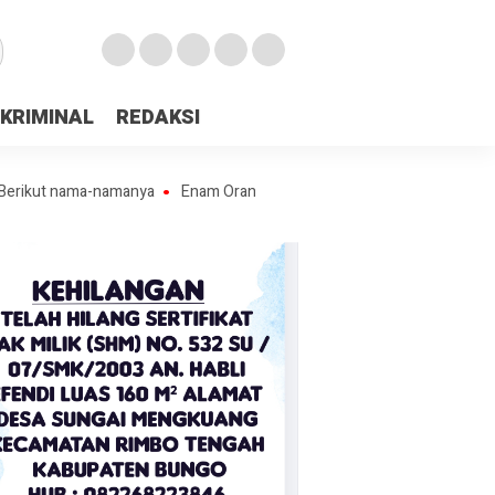
KRIMINAL
REDAKSI
t nama-namanya
Enam Orang Pekerja Penambang Ilegal “Lubang Jarum