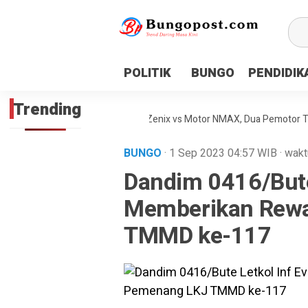
google.com, pub-1718669150125239, DIRECT, f08c47fec0942
POLITIK
BUNGO
PENDIDIK
Trending
lakaan Maut Antara Inova Zenix vs Motor NMAX, Dua Pemotor Tewas Di
BUNGO
· 1 Sep 2023
04:57
WIB
·
wakt
Dandim 0416/Bute 
Memberikan Rew
TMMD ke-117