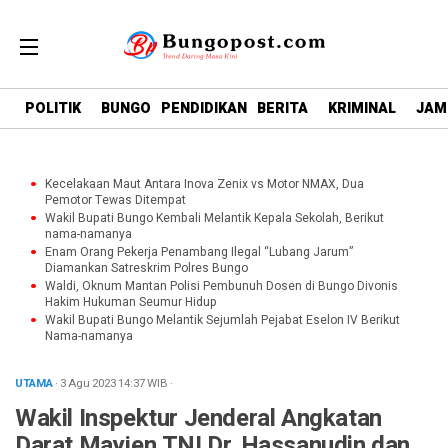
google.com, pub-1718669150125239, DIRECT,
f08c47fec0942fa0
POLITIK
BUNGO
PENDIDIKAN
BERITA
KRIMINAL
JAM
Kecelakaan Maut Antara Inova Zenix vs Motor NMAX, Dua
Pemotor Tewas Ditempat
Wakil Bupati Bungo Kembali Melantik Kepala Sekolah, Berikut
nama-namanya
Enam Orang Pekerja Penambang Ilegal “Lubang Jarum”
Diamankan Satreskrim Polres Bungo
Waldi, Oknum Mantan Polisi Pembunuh Dosen di Bungo Divonis
Hakim Hukuman Seumur Hidup
Wakil Bupati Bungo Melantik Sejumlah Pejabat Eselon IV Berikut
Nama-namanya
UTAMA
· 3 Agu 2023
14:37
WIB
·
Wakil Inspektur Jenderal Angkatan
Darat Mayjen TNI Dr. Hassanudin dan