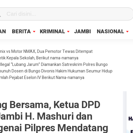
fa0
AN
BERITA
KRIMINAL
JAMBI
NASIONAL
enix vs Motor NMAX, Dua Pemotor Tewas Ditempat
ntik Kepala Sekolah, Berikut nama-namanya
legal “Lubang Jarum” Diamankan Satreskrim Polres Bungo
mbunuh Dosen di Bungo Divonis Hakim Hukuman Seumur Hidup
umlah Pejabat Eselon IV Berikut Nama-namanya
ng Bersama, Ketua DPD
Jambi H. Mashuri dan
enai Pilpres Mendatang