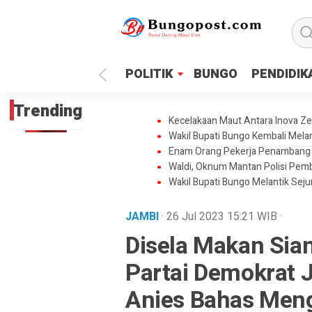
google.com, pub-1718669150125239, DIRECT, f08c47fec0942
POLITIK
BUNGO
PENDIDIK
Trending
Kecelakaan Maut Antara Inova Z
Wakil Bupati Bungo Kembali Mela
Enam Orang Pekerja Penambang I
Waldi, Oknum Mantan Polisi Pe
Wakil Bupati Bungo Melantik Sej
JAMBI
· 26 Jul 2023
15:21
WIB
·
Disela Makan Sia
Partai Demokrat 
Anies Bahas Meng