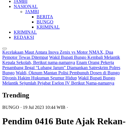
JAMBI
NASIONAL
JAMBI
BERITA
BUNGO
KRIMINAL
KRIMINAL
REDAKSI
Kecelakaan Maut Antara Inova Zenix vs Motor NMAX, Dua
Pemotor Tewas Ditempat
Wakil Bupati Bungo Kembali Melantik
Kepala Sekolah, Berikut nama-namanya
Enam Orang Pekerja
Penambang Ilegal “Lubang Jarum” Diamankan Satreskrim Polres
Bungo
Waldi, Oknum Mantan Polisi Pembunuh Dosen di Bungo
Divonis Hakim Hukuman Seumur Hidup
Wakil Bupati Bungo
Melantik Sejumlah Pejabat Eselon IV Berikut Nama-namanya
Trending
BUNGO
· 19 Jul 2023
10:44
WIB
·
Pendim 0416 Bute Ajak Rekan-