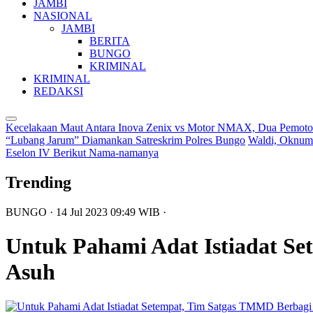
JAMBI
NASIONAL
JAMBI
BERITA
BUNGO
KRIMINAL
KRIMINAL
REDAKSI
Kecelakaan Maut Antara Inova Zenix vs Motor NMAX, Dua Pemoto
“Lubang Jarum” Diamankan Satreskrim Polres Bungo
Waldi, Oknum
Eselon IV Berikut Nama-namanya
Trending
BUNGO
· 14 Jul 2023
09:49
WIB
·
Untuk Pahami Adat Istiadat S
Asuh