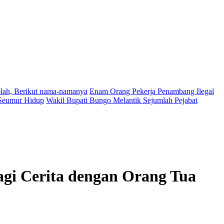
lah, Berikut nama-namanya
Enam Orang Pekerja Penambang Ilegal
Seumur Hidup
Wakil Bupati Bungo Melantik Sejumlah Pejabat
gi Cerita dengan Orang Tua