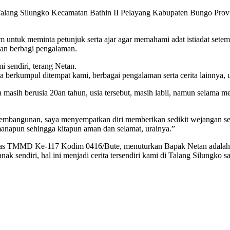
alang Silungko Kecamatan Bathin II Pelayang Kabupaten Bungo Provin
tuk meminta petunjuk serta ajar agar memahami adat istiadat setempat
dan berbagi pengalaman.
i sendiri, terang Netan.
ma berkumpul ditempat kami, berbagai pengalaman serta cerita lainny
 masih berusia 20an tahun, usia tersebut, masih labil, namun selama m
pembangunan, saya menyempatkan diri memberikan sedikit wejangan se
imanapun sehingga kitapun aman dan selamat, urainya.”
tgas TMMD Ke-117 Kodim 0416/Bute, menuturkan Bapak Netan adalah o
ak sendiri, hal ini menjadi cerita tersendiri kami di Talang Silungk