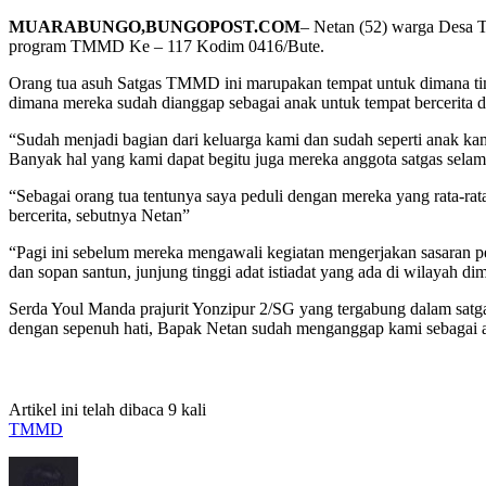
MUARABUNGO,BUNGOPOST.COM
– Netan (52) warga Desa T
program TMMD Ke – 117 Kodim 0416/Bute.
Orang tua asuh Satgas TMMD ini marupakan tempat untuk dimana tim un
dimana mereka sudah dianggap sebagai anak untuk tempat bercerita 
“Sudah menjadi bagian dari keluarga kami dan sudah seperti anak kam
Banyak hal yang kami dapat begitu juga mereka anggota satgas sela
“Sebagai orang tua tentunya saya peduli dengan mereka yang rata-rata
bercerita, sebutnya Netan”
“Pagi ini sebelum mereka mengawali kegiatan mengerjakan sasaran 
dan sopan santun, junjung tinggi adat istiadat yang ada di wilayah d
Serda Youl Manda prajurit Yonzipur 2/SG yang tergabung dalam sa
dengan sepenuh hati, Bapak Netan sudah menganggap kami sebagai an
Artikel ini telah dibaca 9 kali
TMMD