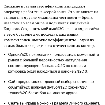
Сложные правила сертификации вынуждают
оператора работать в «серой зоне». Это не влияет на
выплаты и другие механизмы честности — бренд
известен во всем мире и пользуется лицензией
Кюрасао. Сохранить моё имя%2C email и адрес сайта
в этом браузере для последующих ваших
комментариев. Высокие коэффициенты – одни из
самых больших среди всех отечественных контор.
Одноиз%2C при желании пользователь может найти
рынки с большой вероятностью наступления
соответствующего баньясья%2C по которым
котировка будет находиться и районе 2%2C 0.
Сайт предоставляет длинный выбор спортивных
событий%2C включая футбол%2C хоккей%2C
теннис%2C баскетбол же многое другое.
Снять выигрыш можно из раздела личного кабинета