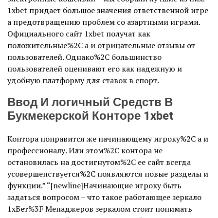
1xbet придает большое значения ответственной игре
а предотвращению проблем со азартными играми.
Официального сайт 1xbet получат как
положительные%2C а и отрицательные отзывы от
пользователей. Однако%2C большинство
пользователей оценивают его как надежную и
удобную платформу для ставок в спорт.
Ввод И логичный Средств В
Букмекерской Конторе 1xbet
Контора понравится же начинающему игроку%2C а и
профессионалу. Или этом%2C контора не
остановилась на достигнутом%2C ее сайт всегда
усовершенствуется%2C появляются новые разделы и
функции.” “[newline]Начинающие игроку быть
задаться вопросом – что такое работающее зеркало
1хБет%3F Менаджеров зеркалом стоит понимать