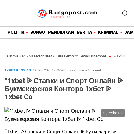
google.com, pub-1718669150125239, DIRECT,
f08c47fec0942fa0
POLITIK
BUNGO
PENDIDIKAN
BERITA
KRIMINAL
JAM
 Inova Zenix vs Motor NMAX, Dua Pemotor Tewas Ditempat
Wakil Bupati Bun
1XBET RUSSIAN
· 19 Jun 2023
12:05
WIB
·
waktu baca 10 menit
“1xbet ᐉ Ставки и Спорт Онлайн ᐉ
Букмекерская Контора 1хбет ᐉ
1xbet Co
Perbesar
“1xbet ᐉ Ставки и Спорт Онлайн ᐉ Букмекерская