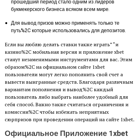
прошедший период стало одним из лидеров
букмекерского бизнеса всяком всем мире.
Для вывод призов можно применять только те
путь%2C которые использовались для депозитов.
Если вы люблю делать ставки также играть” “и
казино%2C мобильная версия и приложение xbet
станут незаменимыми инструментами для вас. Этим
образом%2C на официальном сайте 1xbet
пользователи могут легко пополнить свой счет а
вывести выигранные средств. Благодаря различным
вариантам пополнения и вывод%2C каждый
пользователь либо выбрать наиболее удобный для
себя способ. Важно также считаться ограничения и
комиссии%2C чтобы избежать неприятных
сюрпризов при проведении операций на сайте 1xbet.
Официальное Приложение 1xbet