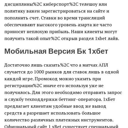
дисциплины%2C киберспорт%2C телешоу или
политику важен зарегистрироваться на сайте и
пополнить счет. Ставки во время трансляций
обеспечивают высокого уровень азарта же часто
приносят неплохую прибыль. Наши клиенты могут
получить такой опыт%2C открыв раздел 1xbet лайв.
Мобильная Версия Бк 1хбет
Достаточно лишь сказать%2C что а матчах АПЛ
случается до 1000 рынков для ставок лишь в одной
каждой игре. Промокод можно указать при
регистрации%2C иначе его используя уже не
получилось. Для этого необходимо отправить запрос
и службу техподдержки беттинг-оператора. 1хБет
предлагает клиентам удобные ввод же вывод
средств а разрешает использовать большое
количество различных платежных инструментов.
Официальный сайт 1 xBet существует специальный