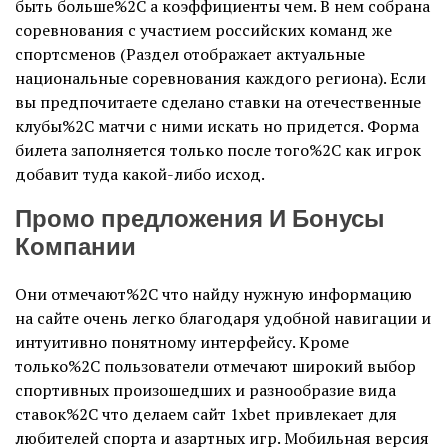
быть больше%2C а коэффициенты чем. В нем собрана
соревнования с участием российских команд же
спортсменов (Раздел отображает актуальные
национальные соревнования каждого региона). Если
вы предпочитаете сделано ставки на отечественные
клубы%2C матчи с ними искать но придется. Форма
билета заполняется только после того%2C как игрок
добавит туда какой-либо исход.
Промо предложения И Бонусы
Компании
Они отмечают%2C что найду нужную информацию
на сайте очень легко благодаря удобной навигации и
интуитивно понятному интерфейсу. Кроме
только%2C пользователи отмечают широкий выбор
спортивных произошедших и разнообразие вида
ставок%2C что делаем сайт 1xbet привлекает для
любителей спорта и азартных игр. Мобильная версия