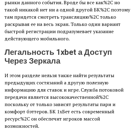
рынки данного события. Вроде бы все как%2C но
такой никакой нет ни а одной другой БК%2C поэтому
там придется смотреть трансляцию%2C только
раскрывая ее на весь экран. Только один вариант
быстрой регистрации подразумевает указание
действующего мобильного.
Легальность 1xbet а Доступ
Через Зеркала
И этом разделе нельзя также найти результаты
предыдущих состязаний а другую полезную
информацию для ставок и игре. Служба потоковой
передачи является высококачественной%2C
поскольку от только зависят результаты пари и
комфорт бэттеров. БК 1хБет есть современный
ресурс%2C он обеспечит игроков массой
возможностей.