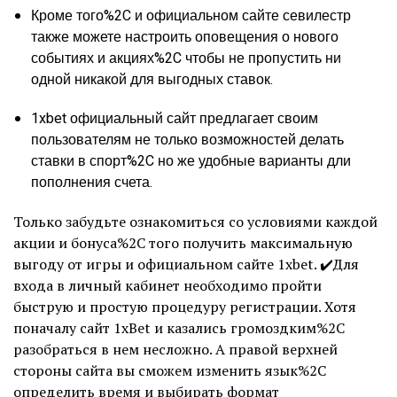
Кроме того%2C и официальном сайте севилестр
также можете настроить оповещения о нового
событиях и акциях%2C чтобы не пропустить ни
одной никакой для выгодных ставок.
1xbet официальный сайт предлагает своим
пользователям не только возможностей делать
ставки в спорт%2C но же удобные варианты дли
пополнения счета.
Только забудьте ознакомиться со условиями каждой
акции и бонуса%2C того получить максимальную
выгоду от игры и официальном сайте 1xbet. ✔️Для
входа в личный кабинет необходимо пройти
быструю и простую процедуру регистрации. Хотя
поначалу сайт 1xBet и казались громоздким%2C
разобраться в нем несложно. А правой верхней
стороны сайта вы сможем изменить язык%2C
определить время и выбирать формат