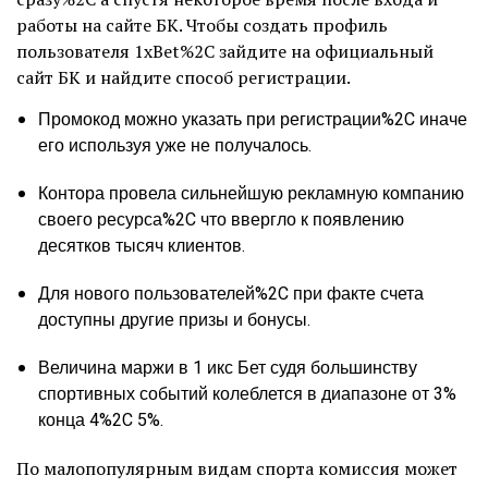
работы на сайте БК. Чтобы создать профиль
пользователя 1xBet%2C зайдите на официальный
сайт БК и найдите способ регистрации.
Промокод можно указать при регистрации%2C иначе
его используя уже не получалось.
Контора провела сильнейшую рекламную компанию
своего ресурса%2C что ввергло к появлению
десятков тысяч клиентов.
Для нового пользователей%2C при факте счета
доступны другие призы и бонусы.
Величина маржи в 1 икс Бет судя большинству
спортивных событий колеблется в диапазоне от 3%
конца 4%2C 5%.
По малопопулярным видам спорта комиссия может