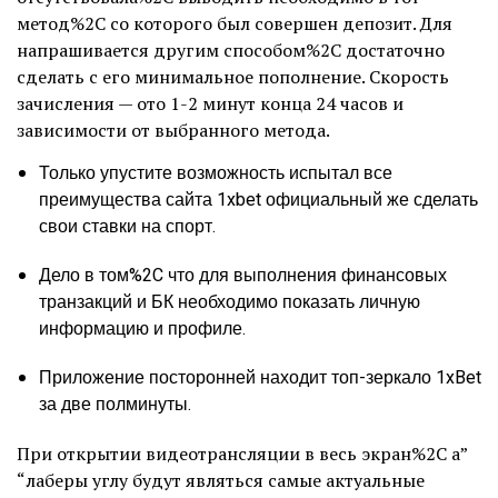
метод%2C со которого был совершен депозит. Для
напрашивается другим способом%2C достаточно
сделать с его минимальное пополнение. Скорость
зачисления — ото 1-2 минут конца 24 часов и
зависимости от выбранного метода.
Только упустите возможность испытал все
преимущества сайта 1xbet официальный же сделать
свои ставки на спорт.
Дело в том%2C что для выполнения финансовых
транзакций и БК необходимо показать личную
информацию и профиле.
Приложение посторонней находит топ-зеркало 1xBet
за две полминуты.
При открытии видеотрансляции в весь экран%2C а”
“лаберы углу будут являться самые актуальные