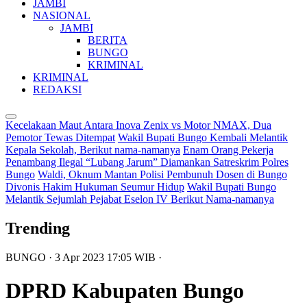
JAMBI
NASIONAL
JAMBI
BERITA
BUNGO
KRIMINAL
KRIMINAL
REDAKSI
Kecelakaan Maut Antara Inova Zenix vs Motor NMAX, Dua
Pemotor Tewas Ditempat
Wakil Bupati Bungo Kembali Melantik
Kepala Sekolah, Berikut nama-namanya
Enam Orang Pekerja
Penambang Ilegal “Lubang Jarum” Diamankan Satreskrim Polres
Bungo
Waldi, Oknum Mantan Polisi Pembunuh Dosen di Bungo
Divonis Hakim Hukuman Seumur Hidup
Wakil Bupati Bungo
Melantik Sejumlah Pejabat Eselon IV Berikut Nama-namanya
Trending
BUNGO
· 3 Apr 2023
17:05
WIB
·
DPRD Kabupaten Bungo