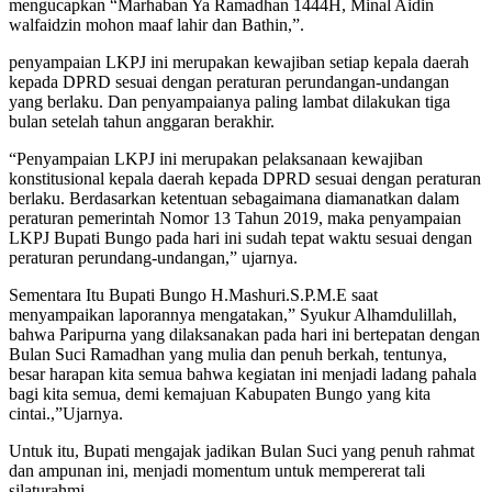
mengucapkan “Marhaban Ya Ramadhan 1444H, Minal Aidin
walfaidzin mohon maaf lahir dan Bathin,”.
penyampaian LKPJ ini merupakan kewajiban setiap kepala daerah
kepada DPRD sesuai dengan peraturan perundangan-undangan
yang berlaku. Dan penyampaianya paling lambat dilakukan tiga
bulan setelah tahun anggaran berakhir.
“Penyampaian LKPJ ini merupakan pelaksanaan kewajiban
konstitusional kepala daerah kepada DPRD sesuai dengan peraturan
berlaku. Berdasarkan ketentuan sebagaimana diamanatkan dalam
peraturan pemerintah Nomor 13 Tahun 2019, maka penyampaian
LKPJ Bupati Bungo pada hari ini sudah tepat waktu sesuai dengan
peraturan perundang-undangan,” ujarnya.
Sementara Itu Bupati Bungo H.Mashuri.S.P.M.E saat
menyampaikan laporannya mengatakan,” Syukur Alhamdulillah,
bahwa Paripurna yang dilaksanakan pada hari ini bertepatan dengan
Bulan Suci Ramadhan yang mulia dan penuh berkah, tentunya,
besar harapan kita semua bahwa kegiatan ini menjadi ladang pahala
bagi kita semua, demi kemajuan Kabupaten Bungo yang kita
cintai.,”Ujarnya.
Untuk itu, Bupati mengajak jadikan Bulan Suci yang penuh rahmat
dan ampunan ini, menjadi momentum untuk mempererat tali
silaturahmi.