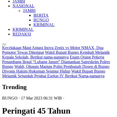
JAMBI
NASIONAL
JAMBI
BERITA
BUNGO
KRIMINAL
KRIMINAL
REDAKSI
Kecelakaan Maut Antara Inova Zenix vs Motor NMAX, Dua
Pemotor Tewas Ditempat
Wakil Bupati Bungo Kembali Melantik
Kepala Sekolah, Berikut nama-namanya
Enam Orang Pekerja
Penambang Ilegal “Lubang Jarum” Diamankan Satreskrim Polres
Bungo
Waldi, Oknum Mantan Polisi Pembunuh Dosen di Bungo
Divonis Hakim Hukuman Seumur Hidup
Wakil Bupati Bungo
Melantik Sejumlah Pejabat Eselon IV Berikut Nama-namanya
Trending
BUNGO
· 17 Mar 2023
06:31
WIB
·
Peringati 45 Tahun