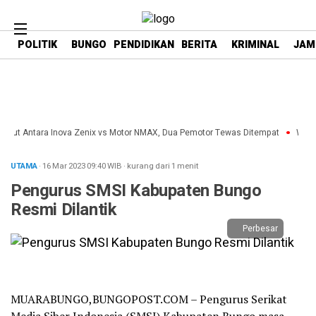
google.com, pub-1718669150125239, DIRECT,
f08c47fec0942fa0
POLITIK
BUNGO
PENDIDIKAN
BERITA
KRIMINAL
JAM
aut Antara Inova Zenix vs Motor NMAX, Dua Pemotor Tewas Ditempat
Wakil 
UTAMA
· 16 Mar 2023
09:40
WIB
·
kurang dari 1 menit
Pengurus SMSI Kabupaten Bungo
Resmi Dilantik
Perbesar
MUARABUNGO,BUNGOPOST.COM – Pengurus Serikat