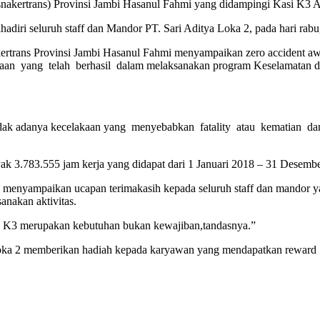
snakertrans) Provinsi Jambi Hasanul Fahmi yang didampingi Kasi K3 A
hadiri seluruh staff dan Mandor PT. Sari Aditya Loka 2, pada hari rabu
rtrans Provinsi Jambi Hasanul Fahmi menyampaikan zero accident a
n yang telah berhasil dalam melaksanakan program Keselamatan dan
 tidak adanya kecelakaan yang menyebabkan fatality atau kematian d
ak 3.783.555 jam kerja yang didapat dari 1 Januari 2018 – 31 Desemb
a menyampaikan ucapan terimakasih kepada seluruh staff dan mandor y
anakan aktivitas.
na K3 merupakan kebutuhan bukan kewajiban,tandasnya.”
Loka 2 memberikan hadiah kepada karyawan yang mendapatkan reward S