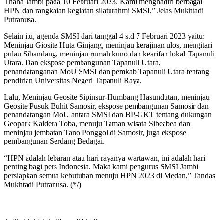
Thaha Jambi pada 10 Februari 2023. Kami menghadiri berbagai
HPN dan rangkaian kegiatan silaturahmi SMSI,” Jelas Mukhtadi
Putranusa.
Selain itu, agenda SMSI dari tanggal 4 s.d 7 Februari 2023 yaitu:
Meninjau Giosite Huta Ginjang, meninjau kerajinan ulos, mengitari
pulau Sibandang, meninjau rumah kuno dan kearifan lokal-Tapanuli
Utara. Dan ekspose pembangunan Tapanuli Utara,
penandatanganan MoU SMSI dan pemkab Tapanuli Utara tentang
pendirian Universitas Negeri Tapanuli Raya.
Lalu, Meninjau Geosite Sipinsur-Humbang Hasundutan, meninjau
Geosite Pusuk Buhit Samosir, ekspose pembangunan Samosir dan
penandatangan MoU antara SMSI dan BP-GKT tentang dukungan
Geopark Kaldera Toba, menuju Taman wisata Sibeabea dan
meninjau jembatan Tano Ponggol di Samosir, juga ekspose
pembangunan Serdang Bedagai.
“HPN adalah lebaran atau hari rayanya wartawan, ini adalah hari
penting bagi pers Indonesia. Maka kami pengurus SMSI Jambi
persiapkan semua kebutuhan menuju HPN 2023 di Medan,” Tandas
Mukhtadi Putranusa. (*/)