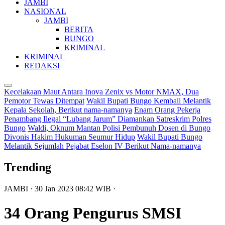
JAMBI
NASIONAL
JAMBI
BERITA
BUNGO
KRIMINAL
KRIMINAL
REDAKSI
Kecelakaan Maut Antara Inova Zenix vs Motor NMAX, Dua
Pemotor Tewas Ditempat
Wakil Bupati Bungo Kembali Melantik
Kepala Sekolah, Berikut nama-namanya
Enam Orang Pekerja
Penambang Ilegal “Lubang Jarum” Diamankan Satreskrim Polres
Bungo
Waldi, Oknum Mantan Polisi Pembunuh Dosen di Bungo
Divonis Hakim Hukuman Seumur Hidup
Wakil Bupati Bungo
Melantik Sejumlah Pejabat Eselon IV Berikut Nama-namanya
Trending
JAMBI
· 30 Jan 2023
08:42
WIB
·
34 Orang Pengurus SMSI