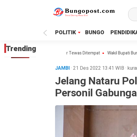
google.com, pub-1718669150125239, DIRECT, f08c47fec0942
POLITIK
BUNGO
PENDIDIK
Trending
s Motor NMAX, Dua Pemotor Tewas Ditempat
Wakil Bupati Bungo Kemb
JAMBI
· 21 Des 2022
13:41
WIB
·
kura
Jelang Nataru Po
Personil Gabung