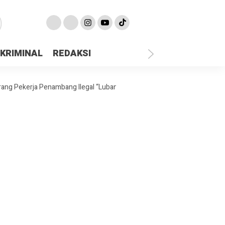
KRIMINAL
REDAKSI
rja Penambang Ilegal “Lubang Jarum” Diamankan Satreskrim Polres Bun