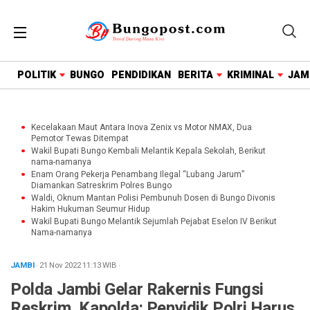
google.com, pub-1718669150125239, DIRECT,
f08c47fec0942fa0
POLITIK
BUNGO
PENDIDIKAN
BERITA
KRIMINAL
JAM
Kecelakaan Maut Antara Inova Zenix vs Motor NMAX, Dua
Pemotor Tewas Ditempat
Wakil Bupati Bungo Kembali Melantik Kepala Sekolah, Berikut
nama-namanya
Enam Orang Pekerja Penambang Ilegal “Lubang Jarum”
Diamankan Satreskrim Polres Bungo
Waldi, Oknum Mantan Polisi Pembunuh Dosen di Bungo Divonis
Hakim Hukuman Seumur Hidup
Wakil Bupati Bungo Melantik Sejumlah Pejabat Eselon IV Berikut
Nama-namanya
JAMBI
· 21 Nov 2022
11:13
WIB
·
Polda Jambi Gelar Rakernis Fungsi
Reskrim, Kapolda: Penyidik Polri Harus