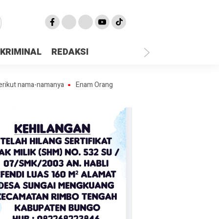
KRIMINAL
REDAKSI
ama-namanya
Enam Orang Pekerja Penambang Ilegal “Lubang Jarum” D