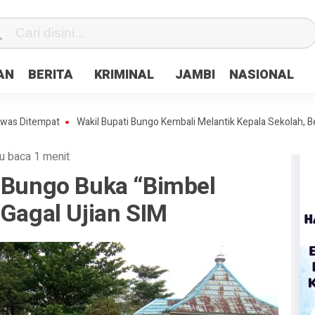
fa0
AN
BERITA
KRIMINAL
JAMBI
NASIONAL
mpat
Wakil Bupati Bungo Kembali Melantik Kepala Sekolah, Berikut n
u baca 1 menit
s Bungo Buka “Bimbel
 Gagal Ujian SIM