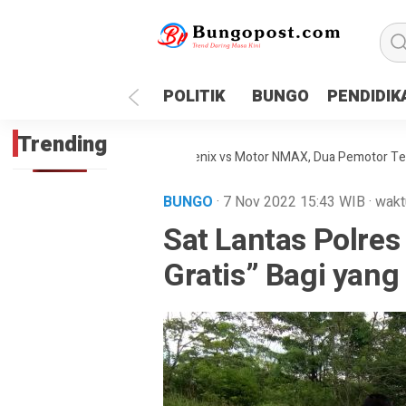
google.com, pub-1718669150125239, DIRECT, f08c47fec0942
POLITIK
BUNGO
PENDIDIK
Trending
kaan Maut Antara Inova Zenix vs Motor NMAX, Dua Pemotor Tewas Dite
BUNGO
· 7 Nov 2022
15:43
WIB
·
wakt
Sat Lantas Polre
Gratis” Bagi yang