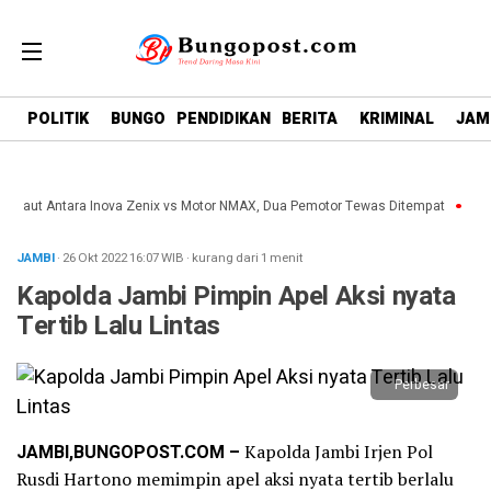
google.com, pub-1718669150125239, DIRECT,
f08c47fec0942fa0
POLITIK
BUNGO
PENDIDIKAN
BERITA
KRIMINAL
JAM
 Maut Antara Inova Zenix vs Motor NMAX, Dua Pemotor Tewas Ditempat
Waki
JAMBI
· 26 Okt 2022
16:07
WIB
·
kurang dari 1 menit
Kapolda Jambi Pimpin Apel Aksi nyata
Tertib Lalu Lintas
Perbesar
JAMBI,BUNGOPOST.COM –
Kapolda Jambi Irjen Pol
Rusdi Hartono memimpin apel aksi nyata tertib berlalu