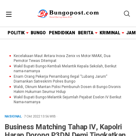
google.com, pub-1718669150125239, DIRECT,
f08c47fec0942fa0
POLITIK
BUNGO
PENDIDIKAN
BERITA
KRIMINAL
JAM
Kecelakaan Maut Antara Inova Zenix vs Motor NMAX, Dua
Pemotor Tewas Ditempat
Wakil Bupati Bungo Kembali Melantik Kepala Sekolah, Berikut
nama-namanya
Enam Orang Pekerja Penambang Ilegal “Lubang Jarum”
Diamankan Satreskrim Polres Bungo
Waldi, Oknum Mantan Polisi Pembunuh Dosen di Bungo Divonis
Hakim Hukuman Seumur Hidup
Wakil Bupati Bungo Melantik Sejumlah Pejabat Eselon IV Berikut
Nama-namanya
NASIONAL
· 7 Okt 2022
13:56
WIB
·
Business Matching Tahap IV, Kapolri
Harap Dorong P3DN Demi Tingkatkan