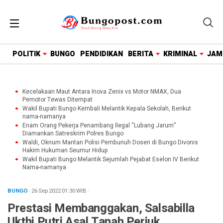
google.com, pub-1718669150125239, DIRECT,
f08c47fec0942fa0
POLITIK
BUNGO
PENDIDIKAN
BERITA
KRIMINAL
JAM
Kecelakaan Maut Antara Inova Zenix vs Motor NMAX, Dua
Pemotor Tewas Ditempat
Wakil Bupati Bungo Kembali Melantik Kepala Sekolah, Berikut
nama-namanya
Enam Orang Pekerja Penambang Ilegal “Lubang Jarum”
Diamankan Satreskrim Polres Bungo
Waldi, Oknum Mantan Polisi Pembunuh Dosen di Bungo Divonis
Hakim Hukuman Seumur Hidup
Wakil Bupati Bungo Melantik Sejumlah Pejabat Eselon IV Berikut
Nama-namanya
BUNGO
· 26 Sep 2022
01:30
WIB
·
Prestasi Membanggakan, Salsabilla
Ukthi Putri Asal Tanah Periuk