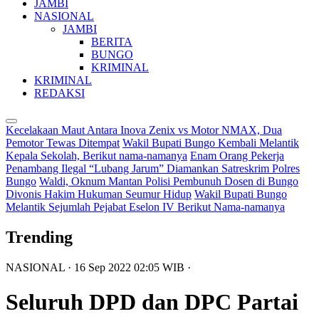
JAMBI
NASIONAL
JAMBI
BERITA
BUNGO
KRIMINAL
KRIMINAL
REDAKSI
Kecelakaan Maut Antara Inova Zenix vs Motor NMAX, Dua
Pemotor Tewas Ditempat
Wakil Bupati Bungo Kembali Melantik
Kepala Sekolah, Berikut nama-namanya
Enam Orang Pekerja
Penambang Ilegal “Lubang Jarum” Diamankan Satreskrim Polres
Bungo
Waldi, Oknum Mantan Polisi Pembunuh Dosen di Bungo
Divonis Hakim Hukuman Seumur Hidup
Wakil Bupati Bungo
Melantik Sejumlah Pejabat Eselon IV Berikut Nama-namanya
Trending
NASIONAL
· 16 Sep 2022
02:05
WIB
·
Seluruh DPD dan DPC Partai