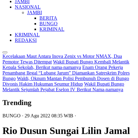
JAMBI
NASIONAL
JAMBI
BERITA
BUNGO
KRIMINAL
KRIMINAL
REDAKSI
Kecelakaan Maut Antara Inova Zenix vs Motor NMAX, Dua
Pemotor Tewas Ditempat
Wakil Bupati Bungo Kembali Melantik
Kepala Sekolah, Berikut nama-namanya
Enam Orang Pekerja
Penambang Ilegal “Lubang Jarum” Diamankan Satreskrim Polres
Bungo
Waldi, Oknum Mantan Polisi Pembunuh Dosen di Bungo
Divonis Hakim Hukuman Seumur Hidup
Wakil Bupati Bungo
Melantik Sejumlah Pejabat Eselon IV Berikut Nama-namanya
Trending
BUNGO
· 29 Agu 2022
08:35
WIB
·
Rio Dusun Sungai Lilin Jamal