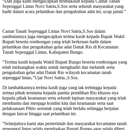
“Dan juga kami mengucapkan terimakasih kepada Camat Tanah
Sepenggal Lintas Novi Satria,S.Sos serta seluruh masyarakat yang
hadir dalam acara pelantikan dan pengukuhan adat ini, ucap jamal.”
Camat Tanah Sepenggal Lintas Novi Satria,S.Sos dalam
sambutannya juga mengucapkan terima kasih kepada Bapak Wakil
Bupati beserta rombongan yang telah berkenan hadir dalam
pelantikan dan pengukuhan gelar adat Datuk Rio di Kecamatan
Tanah Sepenggal Lintas, Kabupaten Bungo.
“Terima kasih kepada Wakil Bupati Bungo beserta rombongan yang
telah meluangkan waktu untuk menghadiri dan melantik serta
pengukuhan gelar adat Datuk Rio wilayah kecamatan tanah
sepenggal lintas,”Ujar Novi Satria.,S.Sos.
Di tambahkannya terima kasih juga yang tak terhingga kepada
semua pihak terutama kepada panitia pemilihan Rio khusus nya
kepada pihak keamanan serta seluruh lapisan masyarakat yang telah
membantu dan menjaga kondisi kita dan keamanan serta saat
pelaksanaan Pilrio serentak yang telah berlalu sehingga berjalan
dengan lancar hingga saat pelantikan ini.
“Selanjutnya kami atas pemerintah dan masyarakat kecamatan tanah
sepenggal lintas selalu mendoakan Bupati Bungo agar selalu diberi