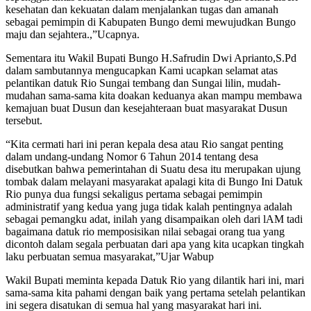
kesehatan dan kekuatan dalam menjalankan tugas dan amanah
sebagai pemimpin di Kabupaten Bungo demi mewujudkan Bungo
maju dan sejahtera.,”Ucapnya.
Sementara itu Wakil Bupati Bungo H.Safrudin Dwi Aprianto,S.Pd
dalam sambutannya mengucapkan Kami ucapkan selamat atas
pelantikan datuk Rio Sungai tembang dan Sungai lilin, mudah-
mudahan sama-sama kita doakan keduanya akan mampu membawa
kemajuan buat Dusun dan kesejahteraan buat masyarakat Dusun
tersebut.
“Kita cermati hari ini peran kepala desa atau Rio sangat penting
dalam undang-undang Nomor 6 Tahun 2014 tentang desa
disebutkan bahwa pemerintahan di Suatu desa itu merupakan ujung
tombak dalam melayani masyarakat apalagi kita di Bungo Ini Datuk
Rio punya dua fungsi sekaligus pertama sebagai pemimpin
administratif yang kedua yang juga tidak kalah pentingnya adalah
sebagai pemangku adat, inilah yang disampaikan oleh dari lAM tadi
bagaimana datuk rio memposisikan nilai sebagai orang tua yang
dicontoh dalam segala perbuatan dari apa yang kita ucapkan tingkah
laku perbuatan semua masyarakat,”Ujar Wabup
Wakil Bupati meminta kepada Datuk Rio yang dilantik hari ini, mari
sama-sama kita pahami dengan baik yang pertama setelah pelantikan
ini segera disatukan di semua hal yang masyarakat hari ini.