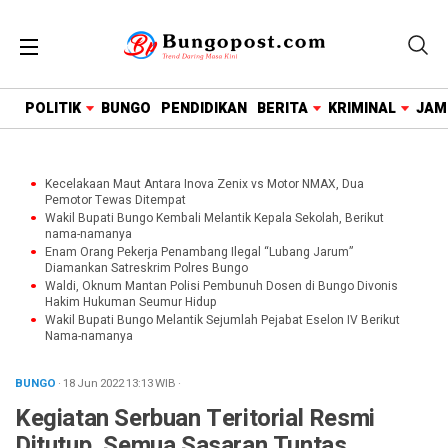
google.com, pub-1718669150125239, DIRECT,
f08c47fec0942fa0
POLITIK
BUNGO
PENDIDIKAN
BERITA
KRIMINAL
JAM
Kecelakaan Maut Antara Inova Zenix vs Motor NMAX, Dua
Pemotor Tewas Ditempat
Wakil Bupati Bungo Kembali Melantik Kepala Sekolah, Berikut
nama-namanya
Enam Orang Pekerja Penambang Ilegal “Lubang Jarum”
Diamankan Satreskrim Polres Bungo
Waldi, Oknum Mantan Polisi Pembunuh Dosen di Bungo Divonis
Hakim Hukuman Seumur Hidup
Wakil Bupati Bungo Melantik Sejumlah Pejabat Eselon IV Berikut
Nama-namanya
BUNGO
· 18 Jun 2022
13:13
WIB
·
Kegiatan Serbuan Teritorial Resmi
Ditutup, Semua Sasaran Tuntas