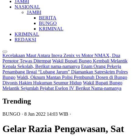
JAMBI
NASIONAL
JAMBI
BERITA
BUNGO
KRIMINAL
KRIMINAL
REDAKSI
Kecelakaan Maut Antara Inova Zenix vs Motor NMAX, Dua
Pemotor Tewas Ditempat
Wakil Bupati Bungo Kembali Melantik
Kepala Sekolah, Berikut nama-namanya
Enam Orang Pekerja
Penambang Ilegal “Lubang Jarum” Diamankan Satreskrim Polres
Bungo
Waldi, Oknum Mantan Polisi Pembunuh Dosen di Bungo
Divonis Hakim Hukuman Seumur Hidup
Wakil Bupati Bungo
Melantik Sejumlah Pejabat Eselon IV Berikut Nama-namanya
Trending
BUNGO
· 8 Jun 2022
14:03
WIB
·
Gelar Razia Pengawasan, Sat