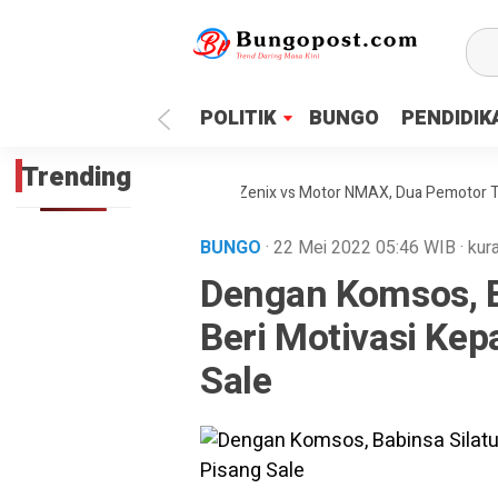
google.com, pub-1718669150125239, DIRECT, f08c47fec0942
POLITIK
BUNGO
PENDIDIK
Trending
elakaan Maut Antara Inova Zenix vs Motor NMAX, Dua Pemotor Tewas D
BUNGO
· 22 Mei 2022
05:46
WIB
·
kur
Dengan Komsos, B
Beri Motivasi Ke
Sale