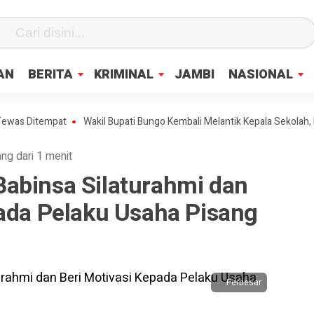
fa0
AN
BERITA
KRIMINAL
JAMBI
NASIONAL
itempat
Wakil Bupati Bungo Kembali Melantik Kepala Sekolah, Berik
ang dari 1 menit
abinsa Silaturahmi dan
pada Pelaku Usaha Pisang
Perbesar