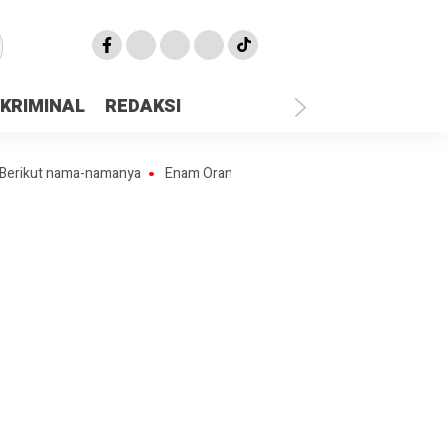
KRIMINAL
REDAKSI
ut nama-namanya
Enam Orang Pekerja Penambang Ilegal “Lubang Jaru