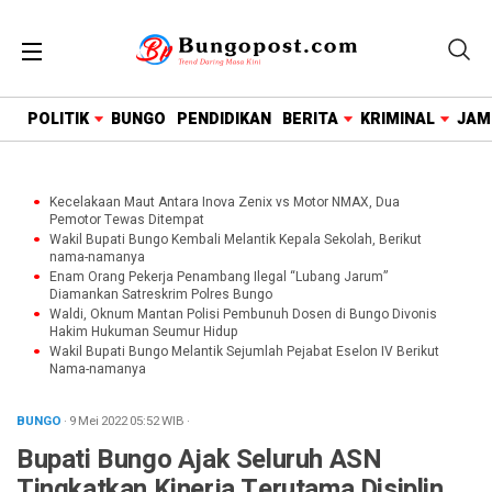
google.com, pub-1718669150125239, DIRECT,
f08c47fec0942fa0
POLITIK
BUNGO
PENDIDIKAN
BERITA
KRIMINAL
JAM
Kecelakaan Maut Antara Inova Zenix vs Motor NMAX, Dua
Pemotor Tewas Ditempat
Wakil Bupati Bungo Kembali Melantik Kepala Sekolah, Berikut
nama-namanya
Enam Orang Pekerja Penambang Ilegal “Lubang Jarum”
Diamankan Satreskrim Polres Bungo
Waldi, Oknum Mantan Polisi Pembunuh Dosen di Bungo Divonis
Hakim Hukuman Seumur Hidup
Wakil Bupati Bungo Melantik Sejumlah Pejabat Eselon IV Berikut
Nama-namanya
BUNGO
· 9 Mei 2022
05:52
WIB
·
Bupati Bungo Ajak Seluruh ASN
Tingkatkan Kinerja Terutama Disiplin