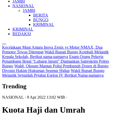
JAMBI
NASIONAL
JAMBI
BERITA
BUNGO
KRIMINAL
KRIMINAL
REDAKSI
Kecelakaan Maut Antara Inova Zenix vs Motor NMAX, Dua
Pemotor Tewas Ditempat
Wakil Bupati Bungo Kembali Melantik
Kepala Sekolah, Berikut nama-namanya
Enam Orang Pekerja
Penambang Ilegal “Lubang Jarum” Diamankan Satreskrim Polres
Bungo
Waldi, Oknum Mantan Polisi Pembunuh Dosen di Bungo
Divonis Hakim Hukuman Seumur Hidup
Wakil Bupati Bungo
Melantik Sejumlah Pejabat Eselon IV Berikut Nama-namanya
Trending
NASIONAL
· 9 Apr 2022
13:02
WIB
·
Kuota Haji dan Umrah