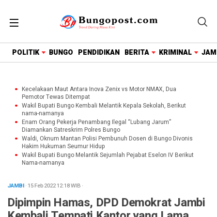
google.com, pub-1718669150125239, DIRECT,
f08c47fec0942fa0
POLITIK
BUNGO
PENDIDIKAN
BERITA
KRIMINAL
JAM
Kecelakaan Maut Antara Inova Zenix vs Motor NMAX, Dua
Pemotor Tewas Ditempat
Wakil Bupati Bungo Kembali Melantik Kepala Sekolah, Berikut
nama-namanya
Enam Orang Pekerja Penambang Ilegal “Lubang Jarum”
Diamankan Satreskrim Polres Bungo
Waldi, Oknum Mantan Polisi Pembunuh Dosen di Bungo Divonis
Hakim Hukuman Seumur Hidup
Wakil Bupati Bungo Melantik Sejumlah Pejabat Eselon IV Berikut
Nama-namanya
JAMBI
· 15 Feb 2022
12:18
WIB
·
Dipimpin Hamas, DPD Demokrat Jambi
Kembali Tempati Kantor yang Lama