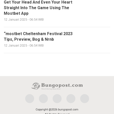
Get Your Head And Even Your Heart
Straight Into The Game Using The
Mostbet App
12 Januari 2025 - 06:54 WIB
“mostbet Cheltenham Festival 2023
Tips, Preview, Bog & Nrnb
12 Januari 2025 - 06:54 WIB
Copyright @2026 bungopost.com